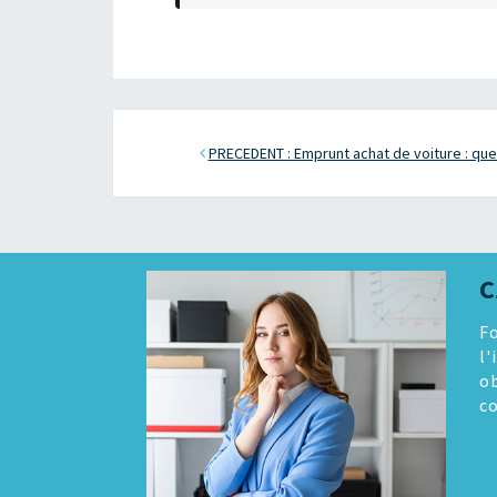
PRECEDENT : Emprunt achat de voiture : quel
C
Fo
l'
o
co