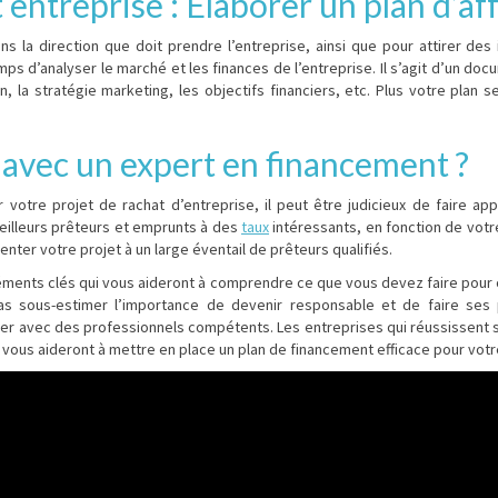
 entreprise : Élaborer un plan d’af
ans la direction que doit prendre l’entreprise, ainsi que pour attirer des
s d’analyser le marché et les finances de l’entreprise. Il s’agit d’un doc
n, la stratégie marketing, les objectifs financiers, etc. Plus votre plan
r avec un expert en financement ?
r votre projet de rachat d’entreprise, il peut être judicieux de faire a
eilleurs prêteurs et emprunts à des
taux
intéressants, en fonction de votre
ter votre projet à un large éventail de prêteurs qualifiés.
éments clés qui vous aideront à comprendre ce que vous devez faire pour 
 pas sous-estimer l’importance de devenir responsable et de faire s
ller avec des professionnels compétents. Les entreprises qui réussissent so
vous aideront à mettre en place un plan de financement efficace pour votre