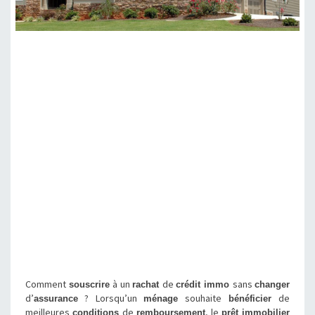
Comment
à un
de
sans
souscrire
rachat
crédit immo
changer
d’
? Lorsqu’un
souhaite
de
assurance
ménage
bénéficier
meilleures
de
, le
conditions
remboursement
prêt immobilier