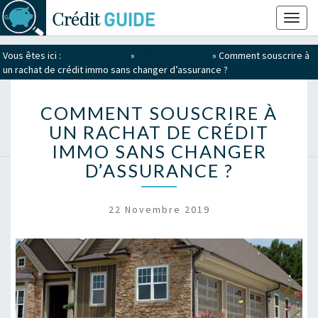
Toggl
naviga
Vous êtes ici :
Guide du crédit
»
Crédit immobilier
»
Comment souscrire à
un rachat de crédit immo sans changer d’assurance ?
COMMENT SOUSCRIRE À
UN RACHAT DE CRÉDIT
IMMO SANS CHANGER
D’ASSURANCE ?
22 Novembre 2019