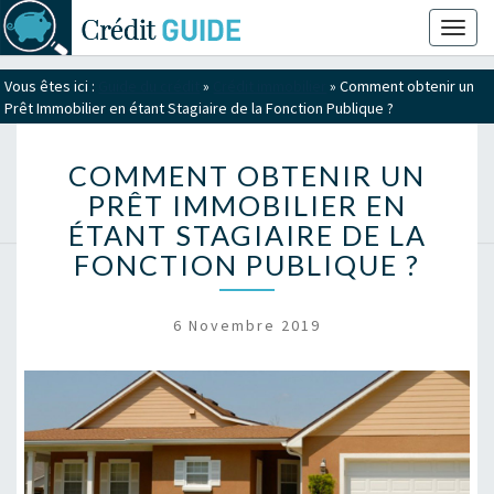
Toggl
naviga
Vous êtes ici :
Guide du crédit
»
Crédit immobilier
»
Comment obtenir un
Prêt Immobilier en étant Stagiaire de la Fonction Publique ?
COMMENT OBTENIR UN
PRÊT IMMOBILIER EN
ÉTANT STAGIAIRE DE LA
FONCTION PUBLIQUE ?
6 Novembre 2019