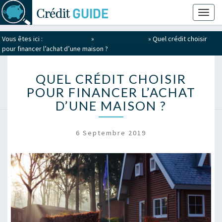
Toggl
naviga
Vous êtes ici :
Guide du crédit
»
Crédit immobilier
»
Quel crédit choisir
pour financer l’achat d’une maison ?
QUEL CRÉDIT CHOISIR
POUR FINANCER L’ACHAT
D’UNE MAISON ?
6 Septembre 2019