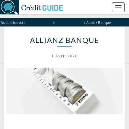
Toggl
naviga
Vous êtes ici :
Guide du crédit
»
Banque en ligne
»
Allianz Banque
ALLIANZ BANQUE
1 Avril 2020