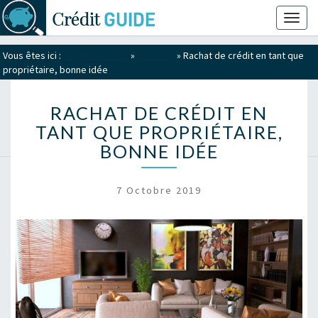
Toggl
naviga
Vous êtes ici :
Guide du crédit
»
Le crédit
»
Rachat de crédit en tant que
propriétaire, bonne idée
RACHAT DE CRÉDIT EN
TANT QUE PROPRIÉTAIRE,
BONNE IDÉE
7 Octobre 2019