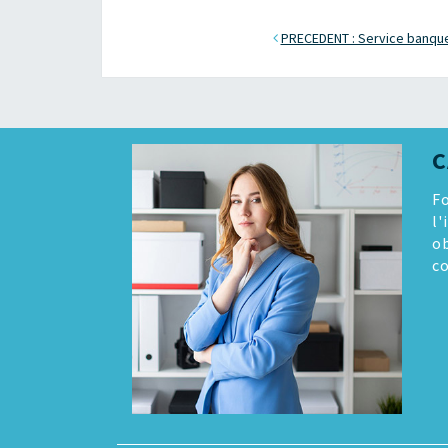
PRECEDENT : Service banque
C
Fo
l'
o
co