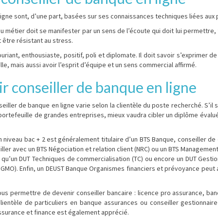
gne sont, d’une part, basées sur ses connaissances techniques liées aux 
étier doit se manifester par un sens de l’écoute qui doit lui permettre, fa
t être résistant au stress.
uriant, enthousiaste, positif, poli et diplomate. Il doit savoir s’exprimer de
le, mais aussi avoir l’esprit d’équipe et un sens commercial affirmé.
r conseiller de banque en ligne
ller de banque en ligne varie selon la clientèle du poste recherché. S’il s
’un portefeuille de grandes entreprises, mieux vaudra cibler un diplôme éva
 niveau bac + 2 est généralement titulaire d’un BTS Banque, conseiller de c
eiller avec un BTS Négociation et relation client (NRC) ou un BTS Managemen
, tel qu’un DUT Techniques de commercialisation (TC) ou encore un DUT Gesti
GMO). Enfin, un DEUST Banque Organismes financiers et prévoyance peut 
ous permettre de devenir conseiller bancaire : licence pro assurance, ba
clientèle de particuliers en banque assurances ou conseiller gestionnaire
ssurance et finance est également apprécié.