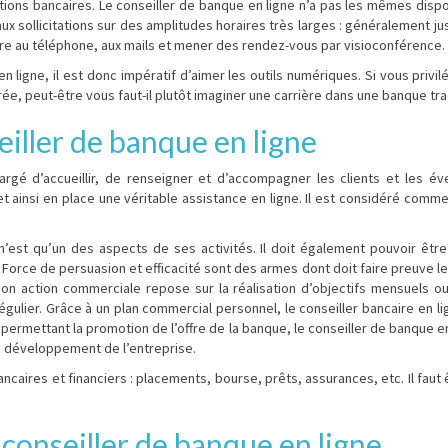
ions bancaires. Le conseiller de banque en ligne n’a pas les mêmes disponi
x sollicitations sur des amplitudes horaires très larges : généralement ju
ndre au téléphone, aux mails et mener des rendez-vous par visioconférence.
 ligne, il est donc impératif d’aimer les outils numériques. Si vous privi
urée, peut-être vous faut-il plutôt imaginer une carrière dans une banque tra
eiller de banque en ligne
rgé d’accueillir, de renseigner et d’accompagner les clients et les é
et ainsi en place une véritable assistance en ligne. Il est considéré comme u
’est qu’un des aspects de ses activités. Il doit également pouvoir être 
s. Force de persuasion et efficacité sont des armes dont doit faire preuve l
n action commerciale repose sur la réalisation d’objectifs mensuels ou 
 régulier. Grâce à un plan commercial personnel, le conseiller bancaire en lig
rmettant la promotion de l’offre de la banque, le conseiller de banque en 
u développement de l’entreprise.
ancaires et financiers : placements, bourse, prêts, assurances, etc. Il fau
onseiller de banque en ligne